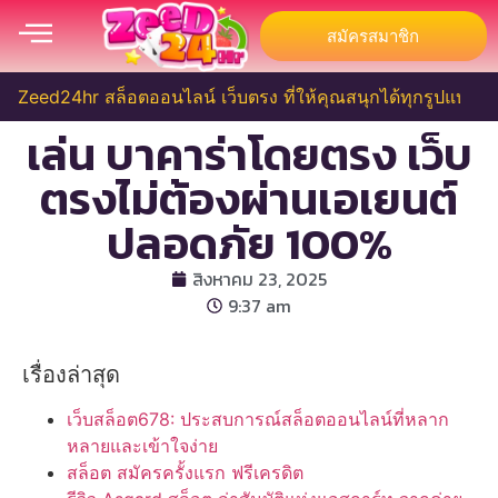
สมัครสมาชิก
eed24hr สล็อตออนไลน์ เว็บตรง ที่ให้คุณสนุกได้ทุกรูปแบบ และยังเ
เล่น บาคาร่าโดยตรง เว็บ
ตรงไม่ต้องผ่านเอเยนต์
ปลอดภัย 100%
สิงหาคม 23, 2025
9:37 am
เรื่องล่าสุด
เว็บสล็อต678: ประสบการณ์สล็อตออนไลน์ที่หลาก
หลายและเข้าใจง่าย
สล็อต สมัครครั้งแรก ฟรีเครดิต