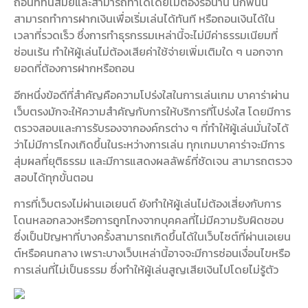
ถอนที่ทันสมัยและสามารถทำได้โดยไม่ต้องรอนาน นักพนัน
สามารถทำการฝากเงินเพื่อเริ่มเล่นได้ทันที หรือถอนเงินได้ใน
เวลาที่รวดเร็ว ซึ่งการทำธุรกรรมเหล่านี้จะไม่มีค่าธรรมเนียมที่
ซ่อนเร้น ทำให้ผู้เล่นไม่ต้องเสียค่าใช้จ่ายเพิ่มเติมใด ๆ นอกจาก
ยอดที่ต้องการฝากหรือถอน
อีกหนึ่งข้อดีที่สำคัญคือความโปร่งใสในการเล่นเกม บาคาร่าผ่าน
เว็บตรงมักจะให้ความสำคัญกับการให้บริการที่โปร่งใส โดยมีการ
ตรวจสอบและการรับรองจากองค์กรต่าง ๆ ที่ทำให้ผู้เล่นมั่นใจได้
ว่าไม่มีการโกงเกิดขึ้นในระหว่างการเล่น ทุกเกมบาคาร่าจะมีการ
สุ่มผลที่ยุติธรรม และมีการแสดงผลลัพธ์ที่ชัดเจน สามารถตรวจ
สอบได้ทุกขั้นตอน
การที่เว็บตรงไม่ผ่านเอเยนต์ ยังทำให้ผู้เล่นไม่ต้องเสี่ยงกับการ
โดนหลอกลวงหรือการถูกโกงจากบุคคลที่ไม่มีความรับผิดชอบ
ซึ่งเป็นปัญหาที่บางครั้งสามารถเกิดขึ้นได้ในเว็บไซต์ที่ผ่านเอเยน
ต์หรือคนกลาง เพราะบางเว็บเหล่านี้อาจจะมีการซ่อนเงื่อนไขหรือ
การเล่นที่ไม่เป็นธรรม ซึ่งทำให้ผู้เล่นสูญเสียเงินไปโดยไม่รู้ตัว