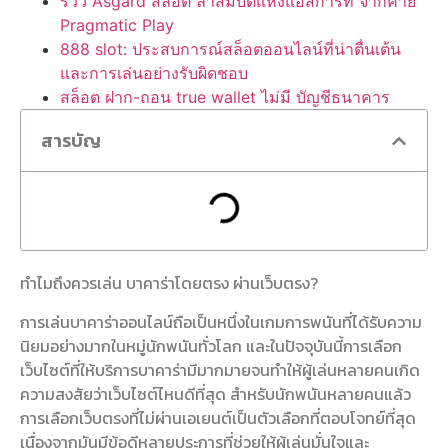
รีวิว Asgard สล็อต ล่าสัมบัติแห่งแอสการ์ท จากค่าย
Pragmatic Play
888 slot: ประสบการณ์สล็อตออนไลน์ที่น่าตื่นเต้น
และการเล่นอย่างรับผิดชอบ
สล็อต ฝาก-ถอน true wallet ไม่มี บัญชีธนาคาร
สารบัญ
ทำไมถึงควรเล่น บาคาร่าโดยตรง ผ่านเว็บตรง?
การเล่นบาคาร่าออนไลน์ถือเป็นหนึ่งในเกมการพนันที่ได้รับความ
นิยมอย่างมากในหมู่นักพนันทั่วโลก และในปัจจุบันนี้การเลือก
เว็บไซต์ที่ให้บริการบาคาร่ามีมากมายจนทำให้ผู้เล่นหลายคนเกิด
ความสงสัยว่าเว็บไซต์ไหนดีที่สุด สำหรับนักพนันหลายคนแล้ว
การเลือกเว็บตรงที่ไม่ผ่านเอเยนต์เป็นตัวเลือกที่ตอบโจทย์ที่สุด
เนื่องจากมันมีข้อดีหลายประการที่ช่วยให้ผู้เล่นมั่นใจและ