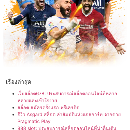
เรื่องล่าสุด
เว็บสล็อต678: ประสบการณ์สล็อตออนไลน์ที่หลาก
หลายและเข้าใจง่าย
สล็อต สมัครครั้งแรก ฟรีเครดิต
รีวิว Asgard สล็อต ล่าสัมบัติแห่งแอสการ์ท จากค่าย
Pragmatic Play
888 slot: ประสบการณ์สล็อตออนไลน์ที่น่าตื่นเต้น