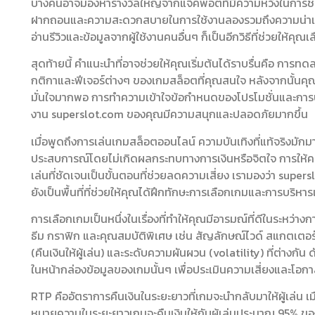
บางคนอาจมองหารางวัลใหญ่จากแจ็คพอตที่มีความหวังในการชน
ฝากถอนและความสะดวกสบายในการใช้งานลองรวมถึงความน่าเชื
อ่านรีวิวและข้อมูลจากผู้ใช้งานคนอื่นๆ ก็เป็นอีกวิธีที่ช่วยให้ค
สุดท้ายนี้ คำแนะนำที่อาจช่วยให้คุณเริ่มต้นได้ราบรื่นคือ การท
กติกาและฟีเจอร์ต่างๆ ของเกมสล็อตที่คุณสนใจ หลังจากนั้นคุณ
มั่นใจมากพอ การทำความเข้าใจข้อกำหนดของโปรโมชั่นและการบริ
งาน superslot.com ของคุณมีความสนุกและปลอดภัยมากขึ้น
เมื่อพูดถึงการเล่นเกมสล็อตออนไลน์ ความบันเทิงที่แท้จริงมัก
ประสบการณ์โดยไม่เกิดผลกระทบทางการเงินหรือจิตใจ การให้
เล่นที่ชัดเจนเป็นขั้นตอนที่ช่วยลดความเสี่ยง เรามองว่า super
ยังเป็นพื้นที่ที่ช่วยให้คุณได้ฝึกทักษะการเลือกเกมและการบริหา
การเลือกเกมเป็นหนึ่งในเรื่องที่ทำให้คุณมีอารมณ์ที่ดีในระหว่
ธีม กราฟิก และคุณสมบัติพิเศษ เช่น สัญลักษณ์ไวด์ สแกตเตอร์ 
(คืนเงินให้ผู้เล่น) และระดับความผันผวน (volatility) ที่ต่างกัน
ในหน้ากล่องข้อมูลของเกมนั้นๆ เพื่อประเมินความเสี่ยงและโอ
RTP คืออัตราการคืนเงินในระยะยาวที่เกมจะนำกลับมาให้ผู้เล่น เม
หมายความในระยะยาวเกมจะคืนเงินให้กับผู้เล่นประมาณ 95% ของเ