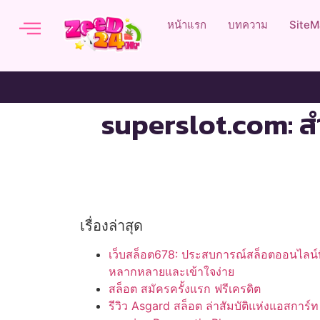
หน้าแรก
บทความ
SiteM
superslot.com: ส
เรื่องล่าสุด
เว็บสล็อต678: ประสบการณ์สล็อตออนไลน์ท
หลากหลายและเข้าใจง่าย
สล็อต สมัครครั้งแรก ฟรีเครดิต
รีวิว Asgard สล็อต ล่าสัมบัติแห่งแอสการ์ท