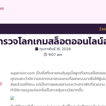
ap
Zeed24hr สล
ำรวจโลกเกมสล็อตออนไลน์อย
กุมภาพันธ์ 16, 2026
9:07 am
superslot.com เป็นชื่อที่หลายคนคุ้นหูเมื่อพูดถึงเกมสล็อตอ
คุณจะพบว่ามีความหลากหลายของเกมที่ออกแบบมาเพื่อให้ผู้เล่น
ล้อแล้วรอให้ชนะ แต่เป็นการผสมผสานระหว่างกราฟิกที่สวยงาม เ
ี่
ทำให้การหมุนแต่ละครั้งมีโอกาสลุ้นรางวัลมากขึ้น