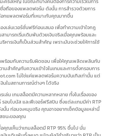
ะครั้งใหญ่ ในขณะที่บางคนต้องการความเร็วในการ
่อถือของแพลตฟอร์ม ดังนั้น การสำรวจด้วยการ
ุณเลือกแพลตฟอร์มที่เหมาะกับคุณมากขึ้น
ดลองเล่นเวอร์ชั่นฟรีก่อนเสมอ เพื่อทำความเข้าใจกฎ
สามารถเริ่มเดิมพันด้วยเงินจริงเมื่อคุณพร้อมและ
หารเงินก็เป็นส่วนสำคัญ เพราะมันจะช่วยให้การใช้
มาพร้อมกับความรับผิดชอบ เพื่อให้คุณเพลิดเพลินกับ
ความสำคัญกับความเข้าใจในเกมและการตั้งกรอบการ
slot.com ไม่ใช่แค่แพลตฟอร์มความบันเทิงเท่านั้น แต่
รเงินในสถานการณ์ต่างๆ ได้จริง
างการเล่น เกมสล็อตมีความหลากหลาย ทั้งในเรื่องของ
รอบโบนัส และฟีเจอร์ฟรีสปิน ซึ่งแต่ละเกมมีค่า RTP
 ดังนั้น ก่อนจะหมุนจริง คุณอาจอยากเช็คข้อมูลเหล่านี้
กาสชนะของคุณ
ื่อคุณเห็นว่าเกมสล็อตมี RTP 95% ขึ้นไป นั่น
งินเดิมพันทั้งหมด แม้จะยังมีคำอธิบายว่า RTP เป็น