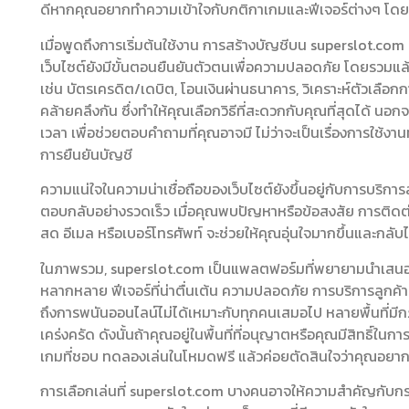
ดีหากคุณอยากทำความเข้าใจกับกติกาเกมและฟีเจอร์ต่างๆ โดยไ
เมื่อพูดถึงการเริ่มต้นใช้งาน การสร้างบัญชีบน superslot.com
เว็บไซต์ยังมีขั้นตอนยืนยันตัวตนเพื่อความปลอดภัย โดยรวมแ
เช่น บัตรเครดิต/เดบิต, โอนเงินผ่านธนาคาร, วิเคราะห์ตัวเลือกการ
คล้ายคลึงกัน ซึ่งทำให้คุณเลือกวิธีที่สะดวกกับคุณที่สุดได้ นอ
เวลา เพื่อช่วยตอบคำถามที่คุณอาจมี ไม่ว่าจะเป็นเรื่องการใช้ง
การยืนยันบัญชี
ความแน่ใจในความน่าเชื่อถือของเว็บไซต์ยังขึ้นอยู่กับการบริการ
ตอบกลับอย่างรวดเร็ว เมื่อคุณพบปัญหาหรือข้อสงสัย การติดต
สด อีเมล หรือเบอร์โทรศัพท์ จะช่วยให้คุณอุ่นใจมากขึ้นและกลับ
ในภาพรวม, superslot.com เป็นแพลตฟอร์มที่พยายามนำเสนอปร
หลากหลาย ฟีเจอร์ที่น่าตื่นเต้น ความปลอดภัย การบริการลูกค
ถึงการพนันออนไลน์ไม่ได้เหมาะกับทุกคนเสมอไป หลายพื้นที่มี
เคร่งครัด ดังนั้นถ้าคุณอยู่ในพื้นที่ที่อนุญาตหรือคุณมีสิทธิ์ในก
เกมที่ชอบ ทดลองเล่นในโหมดฟรี แล้วค่อยตัดสินใจว่าคุณอยากไ
การเลือกเล่นที่ superslot.com บางคนอาจให้ความสำคัญกับก