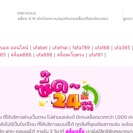
PREVIOUS
สล็อต 678 เปิดโลกความสนุกกับเกมสล็อตที่คุณต้องลอง
บอล ออนไลน์
｜
ufabet
｜
ufathai
｜
fafa789
｜
ufa168
｜
ufa365
365
｜
สล็อต888
｜
ufa888
｜
สล็อตเว็บตรง
｜
ufa191
｜
ี่ให้บริการผ่านเว็บตรง ไม่ผ่านเอเย่นต์ มีเกมสล็อตมากกว่า 1,000 เก
ไม่มีเว็บไซต์ไหน ที่ให้บริการแบบนี้ได้ ทุกสิ่งที่คุณต้องการเล่น จบใ
าชิก ฝาก-ถอนออโต้ ภายใน 3 วินาที
สล็อตซี๊ด
เรายังมีสิทธิพิเศษมากมา