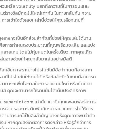
นผวนหรือ volatility บอกถึงความถี่ในการชนะและ
ต่รางวัลมักจะไม่ใหญ่เท่ากัน ในทางกลับกัน ความ
การเข้าใจตัวเลขเหล่านี้ช่วยให้คุณเลือกเกมที่
ment เป็นอีกส่วนสำคัญที่ช่วยให้คุณเล่นได้นาน
นคือการกำหนดงบประมาณที่คุณพร้อมจะเสีย และแบ่ง
มหลายเกม โดยไม่ทุ่มหมดในครั้งเดียว หากคุณเกิด
่นอาจช่วยให้คุณกลับมาเล่นอย่างมีสติ
ห้ละเอียด เพราะบางโปรโมชั่นมีข้อกำหนดที่อาจยาก
ลาที่โปรโมชั่นใช้งานได้ หรือข้อจำกัดในเกมที่สามารถ
างดีสามารถเพิ่มโอกาสในการลองเกมใหม่ หรือยืดเวลา
โบนัส คุณจะสามารถใช้งานมันได้เต็มประสิทธิภาพ
กับ superslot.com เท่านั้น แต่กับทุกแพลตฟอร์มการ
นการเล่น รอบการเดิมพันที่เหมาะสม และการไม่ให้การ
ิดตามอารมณ์เป็นสิ่งสำคัญ บางครั้งคุณอาจพบว่าตัว
สียเงิน หากคุณสังเกตอาการดังกล่าว หรือรู้สึกว่าการ