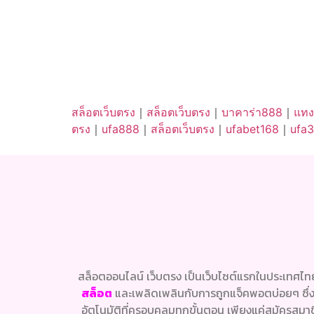
สล็อตเว็บตรง
｜
สล็อตเว็บตรง
｜
บาคาร่า888
｜
แทง
ตรง
｜
ufa888
｜
สล็อตเว็บตรง
｜
ufabet168
｜
ufa
สล็อตออนไลน์ เว็บตรง เป็นเว็บไซต์แรกในประเทศไทย ท
สล็อต
และเพลิดเพลินกับการถูกแจ็คพอตบ่อยๆ ซึ่งยัง
อัตโนมัติที่ครอบคลุมทุกขั้นตอน เพียงแค่สมัครสม