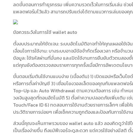
ลดขั้นตอนการทำธุรกรรม เพิ่มความรวดเร็วในการเริ่มเล่น ช่วยใ
แพลตฟอร์มไว้แล้ว สามารถปรับแต่งได้ตามแนวการเล่นของคุณ เช
ข้อควรระวังในการใช้ wallet auto
ตั้งงบประมาณให้ชัดเจน: ระบบอัตโนมัติอาจทำให้คุณเผลอใช้เงิน
เงื่อนไขการใช้งาน: บางระบบอาจมีข้อจำกัดเรื่องเวลา หรือจำนว
ข้อมูล: ใช้รหัสผ่านที่มั่นคง และเปิดใช้งานการยืนยันตัวตนสองช
แต่คุณยังต้องตรวจสอบรายการทุกครั้งเมื่อมีการอัพเดตนโยบา
ขั้นตอนเริ่มต้นใช้งานแบบง่าย (เบื้องต้น) 1) เปิดแอปหรือเว็บไซต์
หรือการตั้งค่าบัญชี 3) เชื่อมโยงวอลเล็ตของคุณกับแพลตฟอร์
Top-Up และ Auto Withdrawal ตามความต้องการ เช่น กำหนดวงเงิ
วงเงินสูงสุดที่ถอนอัตโนมัติ 5) ตั้งค่าความปลอดภัยเพิ่มเติม เช
Touch/Face ID 6) ทดสอบการใช้งานด้วยรายการเล็กๆ เพื่อให้แน
ประวัติรายการบ่อยๆ เพื่อเช็คความถูกต้องและป้องกันการใช้ง
ส่วนนี้คุณจะเห็นภาพรวมของ wallet auto แล้ว ลองคิดดูว่าใช
เป็นเรื่องง่ายขึ้น ถึงแม้ฟีเจอร์จะดูสะดวก แต่ควรใช้อย่างมีสติ