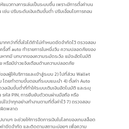
ห้แนวทางการเล่นเป็นระบบขึ้น เพราะมีการตั้งค่าบน
่น ปรับระดับเงินเติมขั้นต่ำ ปรับเงื่อนไขการถอน
มากกว่าที่ตั้งใจได้ถ้าไม่กำหนดขีดจำกัดไว้ ตรวจสอบ
นครั้งที่ auto ทำรายการในหนึ่งวัน ความปลอดภัยของ
ั้นหากมี บทบาทของความระมัดระวัง: แม้จะอัตโนมัติ
ย หรือมีข่าวแจ้งเตือนด้านความปลอดภัย
ของผู้ให้บริการและเข้าสู่ระบบ 2) ไปที่ส่วน Wallet
ม โดยทำตามขั้นตอนที่ระบบแนะนำ 4) ตั้งค่า Auto
นขั้นต่ำที่ทำให้ระบบเติมเงินอัตโนมัติ และระบุ
่น รหัส PIN, การยืนยันตัวตนผ่านมือถือ หรือ
่ใจว่าทุกอย่างทำงานตามที่ตั้งค่าไว้ 7) ตรวจสอบ
านผิดพลาด
้ไปนานๆ จะช่วยให้การจัดการเงินในโลกของเกมสล็อต
 ตั้งค่าขีดจำกัด และติดตามสถานะบ่อยๆ เพื่อความ