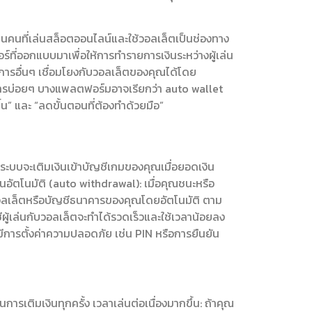
็นคนที่เล่นสล็อตออนไลน์และใช้วอลเล็ตเป็นช่องทาง
์ที่ออกแบบมาเพื่อให้การทำรายการเงินระหว่างผู้เล่น
ายการอื่นๆ เชื่อมโยงกับวอลเล็ตของคุณได้โดย
การบ่อยๆ บางแพลตฟอร์มอาจเรียกว่า auto wallet
้น” และ “ลดขั้นตอนที่ต้องทำด้วยมือ”
่ำ ระบบจะเติมเงินเข้าบัญชีเกมของคุณเมื่อยอดเงิน
นอัตโนมัติ (auto withdrawal): เมื่อคุณชนะหรือ
อลเล็ตหรือบัญชีธนาคารของคุณโดยอัตโนมัติ ตาม
บัญชีผู้เล่นกับวอลเล็ตจะทำได้รวดเร็วและใช้เวลาน้อยลง
มีการตั้งค่าความปลอดภัย เช่น PIN หรือการยืนยัน
รเติมเงินทุกครั้ง เวลาเล่นต่อเนื่องมากขึ้น: ถ้าคุณ