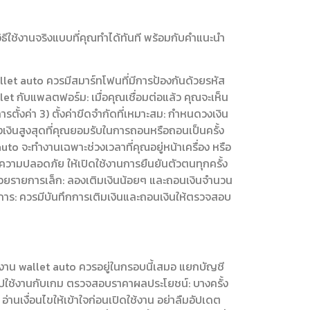
งวิธีใช้งานจริงแบบที่คุณทำได้ทันที พร้อมกับคำแนะนำ
allet auto ควรมีสมาร์ทโฟนที่มีการป้องกันด้วยรหัส
llet กับแพลตฟอร์ม: เมื่อคุณเชื่อมต่อแล้ว คุณจะเห็น
้งค่า 3) ตั้งค่าขีดจำกัดที่เหมาะสม: กำหนดวงเงิน
นดวงเงินสูงสุดที่คุณยอมรับในการถอนหรือถอนเป็นครั้ง
 auto จะทำงานเฉพาะช่วงเวลาที่คุณอยู่หน้าเครื่อง หรือ
อความปลอดภัย ให้เปิดใช้งานการยืนยันตัวตนทุกครั้ง
้วยรายการเล็ก: ลองเติมเงินน้อยๆ และถอนเงินจำนวน
การ: ควรมีบันทึกการเติมเงินและถอนเงินให้ตรวจสอบ
ใช้งาน wallet auto ควรอยู่ในกรอบนี้เสมอ แยกบัญชี
ูกนำไปใช้งานกับเกม ตรวจสอบราคาผลประโยชน์: บางครั้ง
นเงื่อนไขให้เข้าใจก่อนเปิดใช้งาน อย่าลืมอัปเดต