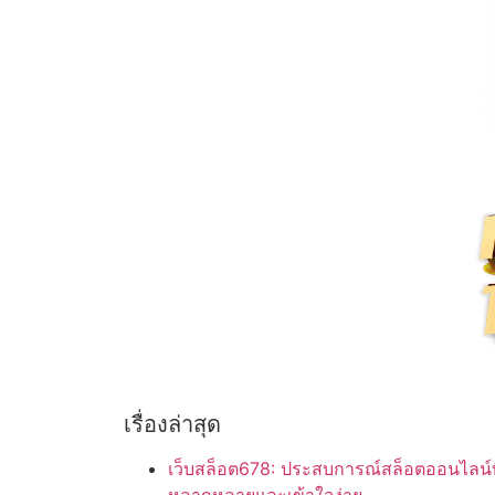
เรื่องล่าสุด
เว็บสล็อต678: ประสบการณ์สล็อตออนไลน์ท