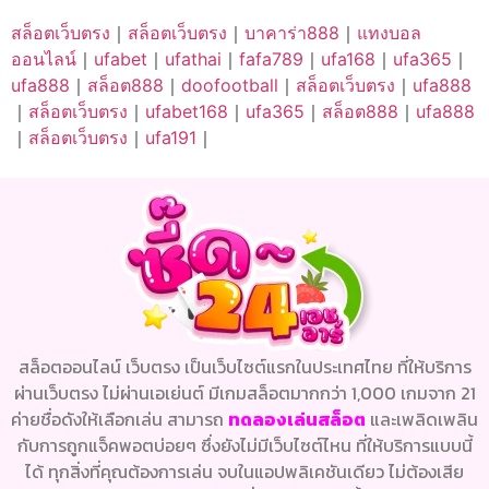
สล็อตเว็บตรง
｜
สล็อตเว็บตรง
｜
บาคาร่า888
｜
แทงบอล
ออนไลน์
｜
ufabet
｜
ufathai
｜
fafa789
｜
ufa168
｜
ufa365
｜
ufa888
｜
สล็อต888
｜
doofootball
｜
สล็อตเว็บตรง
｜
ufa888
｜
สล็อตเว็บตรง
｜
ufabet168
｜
ufa365
｜
สล็อต888
｜
ufa888
｜
สล็อตเว็บตรง
｜
ufa191
｜
สล็อตออนไลน์ เว็บตรง เป็นเว็บไซต์แรกในประเทศไทย ที่ให้บริการ
ผ่านเว็บตรง ไม่ผ่านเอเย่นต์ มีเกมสล็อตมากกว่า 1,000 เกมจาก 21
ค่ายชื่อดังให้เลือกเล่น สามารถ
ทดลองเล่นสล็อต
และเพลิดเพลิน
กับการถูกแจ็คพอตบ่อยๆ ซึ่งยังไม่มีเว็บไซต์ไหน ที่ให้บริการแบบนี้
ได้ ทุกสิ่งที่คุณต้องการเล่น จบในแอปพลิเคชันเดียว ไม่ต้องเสีย